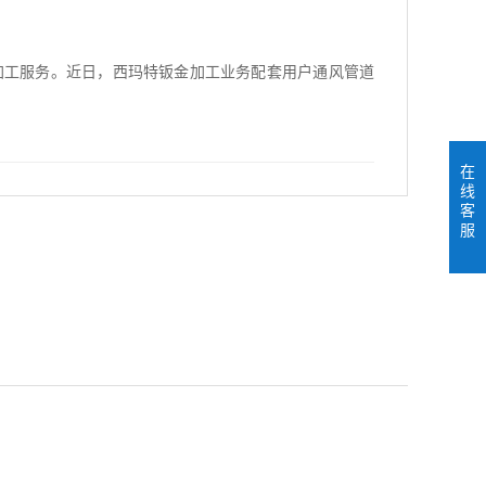
加工服务。近日，西玛特钣金加工业务配套用户通风管道
在
线
客
服