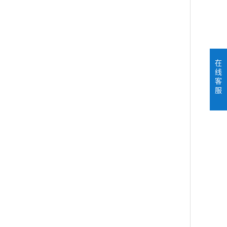
在
线
客
服