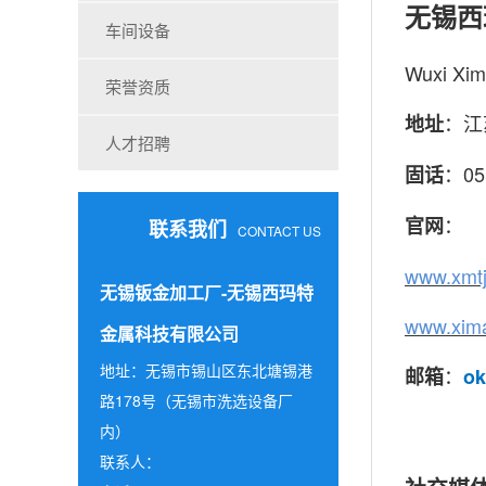
无锡西
车间设备
Wuxi Xim
荣誉资质
：江
地址
人才招聘
：05
固话
：
官网
联系我们
CONTACT US
www.xmtj
无锡钣金加工厂-无锡西玛特
www.xim
金属科技有限公司
地址：无锡市锡山区东北塘锡港
：
邮箱
o
路178号（无锡市洗选设备厂
内）
联系人：